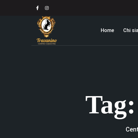
Home
Chi s
Tag
Cent