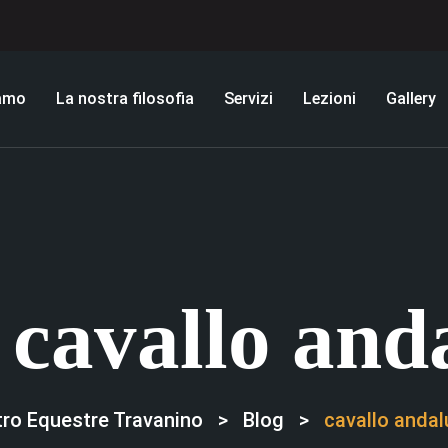
iamo
La nostra filosofia
Servizi
Lezioni
Gallery
:
cavallo and
ro Equestre Travanino
>
Blog
>
cavallo anda