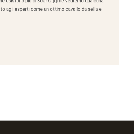
i ne esistono più di 300! Oggi ne vedremo qualcuna
noto agli esperti come un ottimo cavallo da sella e