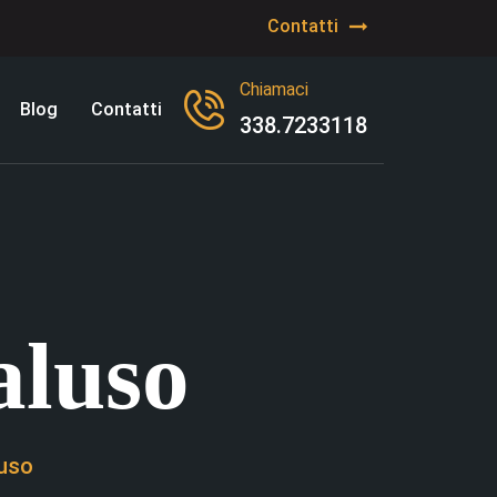
Contatti
Chiamaci
Blog
Contatti
338.7233118
aluso
luso