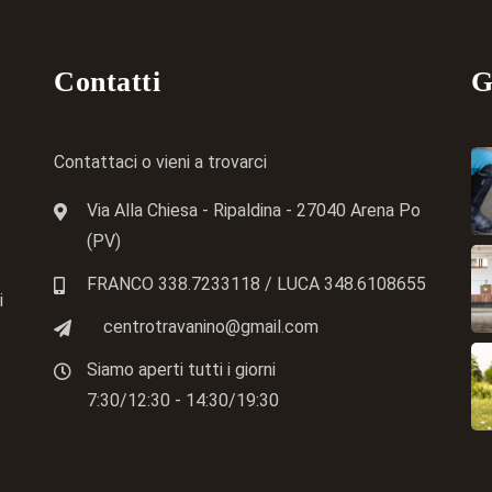
Contatti
G
Contattaci o vieni a trovarci
Via Alla Chiesa - Ripaldina - 27040 Arena Po
(PV)
FRANCO 338.7233118
/ LUCA
348.6108655
i
centrotravanino@gmail.com
Siamo aperti tutti i giorni
7:30/12:30 - 14:30/19:30