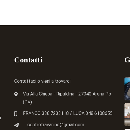
Contatti
G
Contattaci o vieni a trovarci
Via Alla Chiesa - Ripaldina - 27040 Arena Po
(PV)
FRANCO 338.7233118
/ LUCA
348.6108655
i
centrotravanino@gmail.com