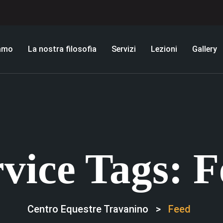
iamo
La nostra filosofia
Servizi
Lezioni
Gallery
rvice Tags:
F
Centro Equestre Travanino
>
Feed