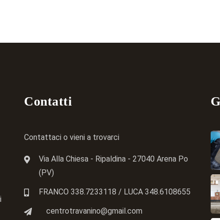
Contatti
G
Contattaci o vieni a trovarci
Via Alla Chiesa - Ripaldina - 27040 Arena Po
(PV)
FRANCO 338.7233118
/ LUCA
348.6108655
i
centrotravanino@gmail.com