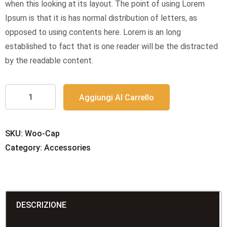
when this looking at its layout. The point of using Lorem
$18.00.
$16.00.
Ipsum is that it is has normal distribution of letters, as
opposed to using contents here. Lorem is an long
established to fact that is one reader will be the distracted
by the readable content.
Red
Aggiungi Al Carrello
Back
Cover
quantità
SKU:
Woo-Cap
Category:
Accessories
DESCRIZIONE