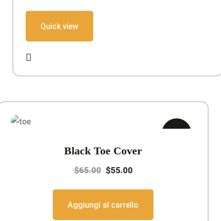
$20.00.
$18.00.
Quick view
In
Black Toe Cover
offerta!
Il
Il
$
65.00
$
55.00
prezzo
prezzo
originale
attuale
Aggiungi al carrello
era:
è: