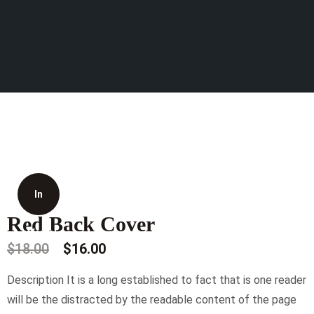
In
Red Back Cover
offerta!
Il
Il
$
18.00
$
16.00
prezzo
prezzo
Description It is a long established to fact that is one reader
originale
attuale
will be the distracted by the readable content of the page
era:
è: