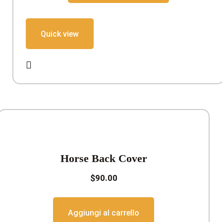
$20.00.
$18.00.
Quick view
Horse Back Cover
$
90.00
Aggiungi al carrello