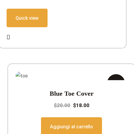
$65.00.
$55.00.
Quick view
In
Blue Toe Cover
offerta!
Il
Il
$
20.00
$
18.00
prezzo
prezzo
originale
attuale
Aggiungi al carrello
era:
è: