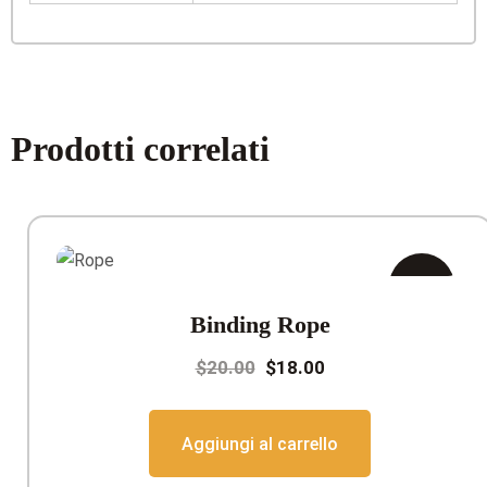
Prodotti correlati
In
Binding Rope
offerta!
Il
Il
$
20.00
$
18.00
prezzo
prezzo
originale
attuale
Aggiungi al carrello
era:
è: