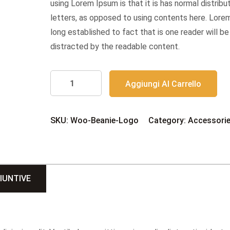
$20.00.
$18.00.
using Lorem Ipsum is that it is has normal distribu
letters, as opposed to using contents here. Lorem
long established to fact that is one reader will be
distracted by the readable content.
Blue
Aggiungi Al Carrello
Toe
Cover
quantità
SKU:
Woo-Beanie-Logo
Category:
Accessori
IUNTIVE