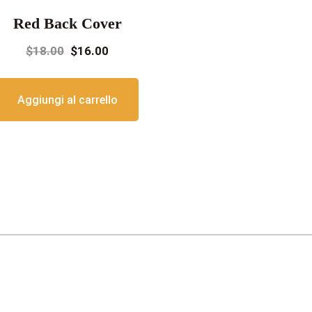
Red Back Cover
offe
Il
Il
$
18.00
$
16.00
prezzo
prezzo
originale
attuale
Aggiungi al carrello
era:
è:
$18.00.
$16.00.