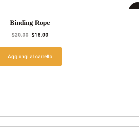
I
Binding Rope
offe
Il
Il
$
20.00
$
18.00
prezzo
prezzo
originale
attuale
Aggiungi al carrello
era:
è:
$20.00.
$18.00.