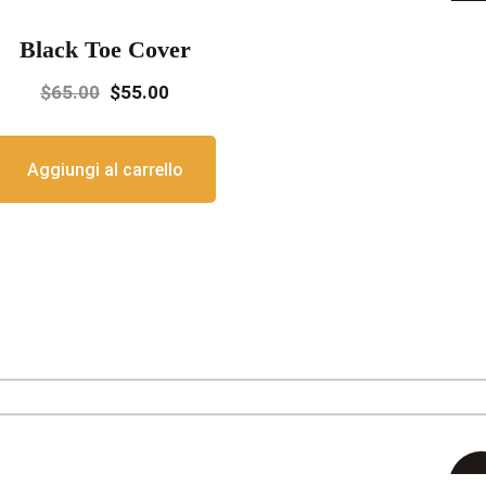
I
Black Toe Cover
offe
Il
Il
$
65.00
$
55.00
prezzo
prezzo
originale
attuale
Aggiungi al carrello
era:
è:
$65.00.
$55.00.
I