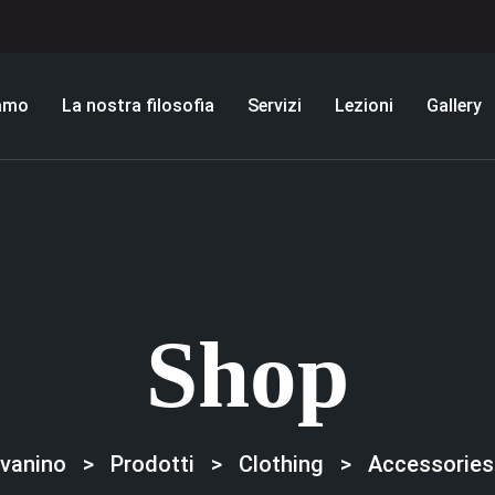
iamo
La nostra filosofia
Servizi
Lezioni
Gallery
Shop
avanino
>
Prodotti
>
Clothing
>
Accessories