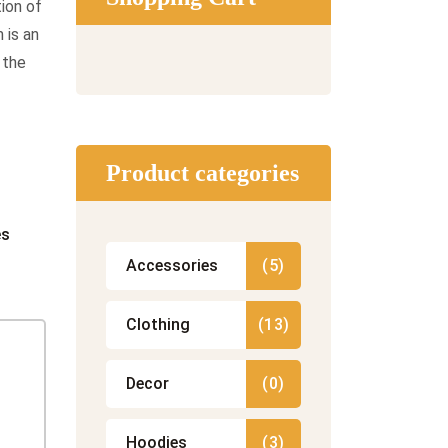
tion of
 is an
 the
Product categories
es
Accessories
(5)
Clothing
(13)
Decor
(0)
Hoodies
(3)