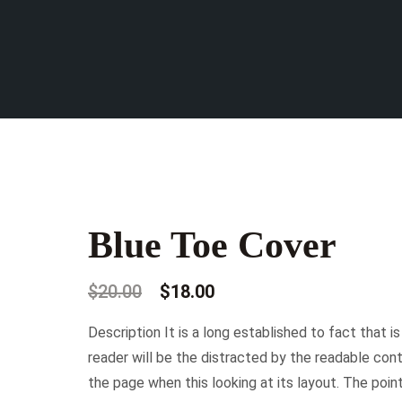
Blue Toe Cover
Il
Il
$
20.00
$
18.00
prezzo
prezzo
Description It is a long established to fact that i
originale
attuale
reader will be the distracted by the readable con
era:
è:
the page when this looking at its layout. The poin