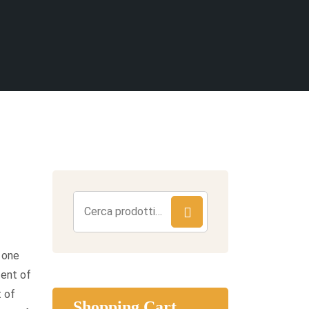
Cerca:
s one
tent of
t of
Shopping Cart