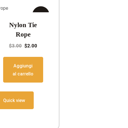
In
Nylon Tie
offerta!
Rope
Il
Il
$
3.00
$
2.00
prezzo
prezzo
originale
attuale
Aggiungi
era:
è:
al carrello
$3.00.
$2.00.
Quick view