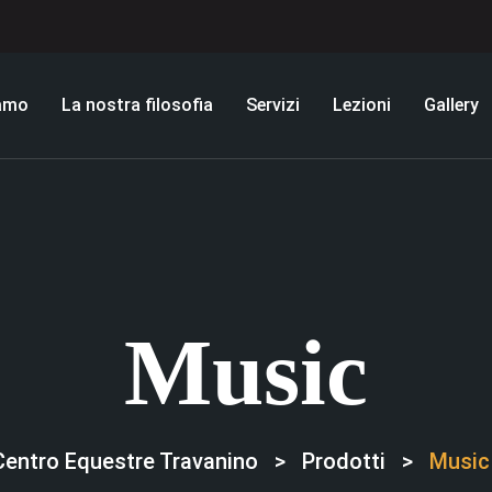
iamo
La nostra filosofia
Servizi
Lezioni
Gallery
Music
Centro Equestre Travanino
>
Prodotti
>
Music