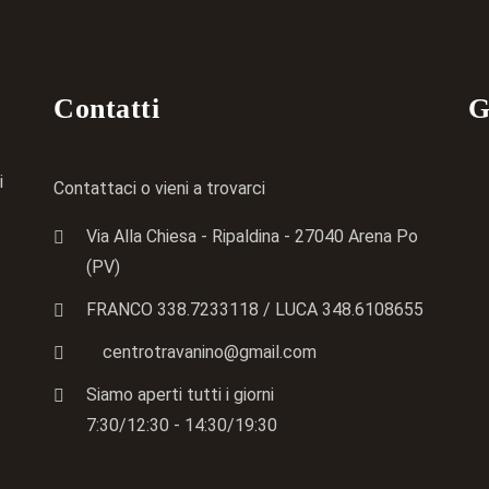
Contatti
G
i
Contattaci o vieni a trovarci
Via Alla Chiesa - Ripaldina - 27040 Arena Po
(PV)
FRANCO 338.7233118
/ LUCA
348.6108655
centrotravanino@gmail.com
Siamo aperti tutti i giorni
7:30/12:30 - 14:30/19:30