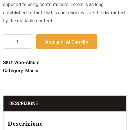
opposed to using contents here. Lorem is an long
established to fact that is one reader will be the distracted
by the readable content.
Black
Aggiungi Al Carrello
Back
Cover
quantità
SKU:
Woo-Album
Category:
Music
DESCRIZIONE
Descrizione