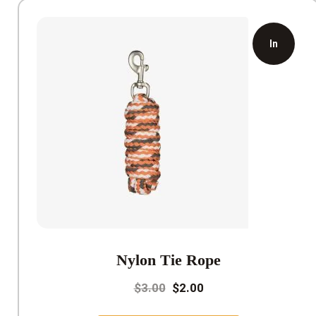
In
offerta!
Nylon Tie Rope
Il
Il
$
3.00
$
2.00
prezzo
prezzo