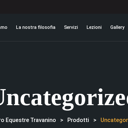
iamo
La nostra filosofia
Servizi
Lezioni
Gallery
Uncategorize
ro Equestre Travanino
>
Prodotti
>
Uncategor