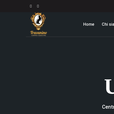
Home
Chi s
Cent