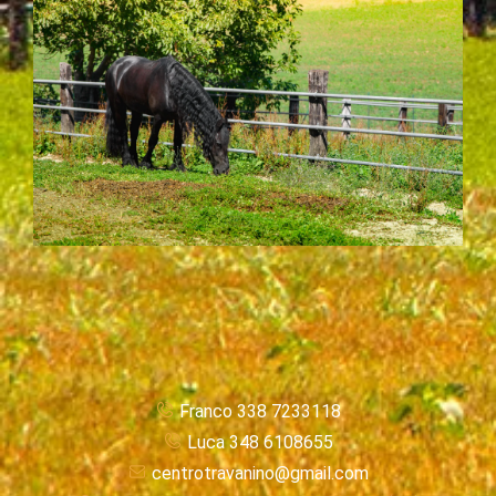
Franco 338 7233118
Luca 348 6108655
centrotravanino@gmail.com