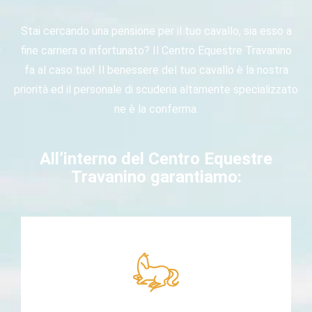
Stai cercando una pensione per il tuo cavallo, sia esso a
fine carriera o infortunato? Il Centro Equestre Travanino
fa al caso tuo! Il benessere del tuo cavallo è la nostra
priorità ed il personale di scuderia altamente specializzato
ne è la conferma.
All’interno del Centro Equestre
Travanino garantiamo: